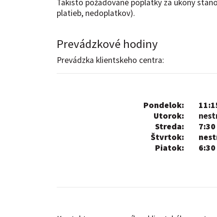
Takisto požadované poplatky za úkony stano
platieb, nedoplatkov).
Prevádzkové hodiny
Prevádzka klientskeho centra:
Pondelok:
11:1
Utorok:
nest
Streda:
7:30
Štvrtok:
nest
Piatok:
6:30