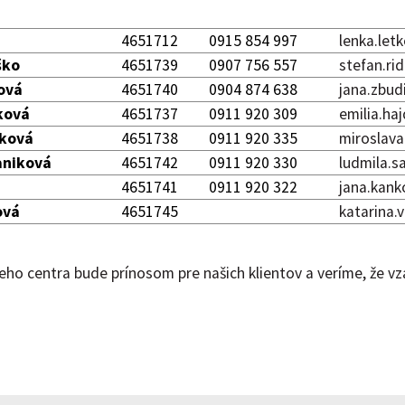
:
4651712
0915 854 997
lenka.let
ško
4651739
0907 756 557
stefan.ri
ová
4651740
0904 874 638
jana.zbud
íková
4651737
0911 920 309
emilia.ha
čková
4651738
0911 920 335
miroslava
aniková
4651742
0911 920 330
ludmila.s
4651741
0911 920 322
jana.kank
ová
4651745
katarina.
eho centra bude prínosom pre našich klientov a veríme, že