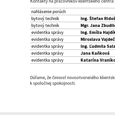
Kontakty na pracovníkov klientského centra
nahlásenie porúch
bytový technik
Ing. Štefan Rido
bytový technik
Mgr. Jana Zbudil
evidentka správy
Ing. Emília Hajd
evidentka správy
Miroslava Vajde
evidentka správy
Ing. Ľudmila Sal
evidentka správy
Jana Kaňková
evidentka správy
Katarína Vraník
Dúfame, že činnosť novootvoreného klientsk
k spoločnej spokojnosti.