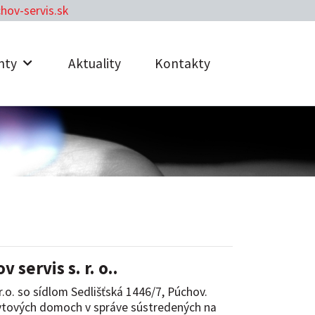
hov-servis.sk
nty
Aktuality
Kontakty
servis s. r. o..
o. so sídlom Sedlišťská 1446/7, Púchov.
bytových domoch v správe sústredených na