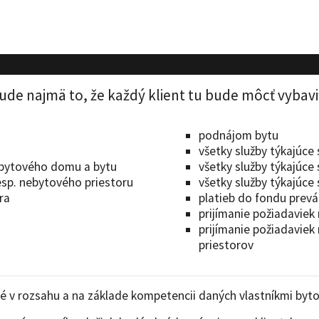
e najmä to, že každý klient tu bude môcť vybaviť
podnájom bytu
všetky služby týkajúce
e bytového domu a bytu
všetky služby týkajúc
esp. nebytového priestoru
všetky služby týkajúce
ra
platieb do fondu prevá
prijímanie požiadaviek
prijímanie požiadaviek
priestorov
é v rozsahu a na základe kompetencii daných vlastníkmi byto