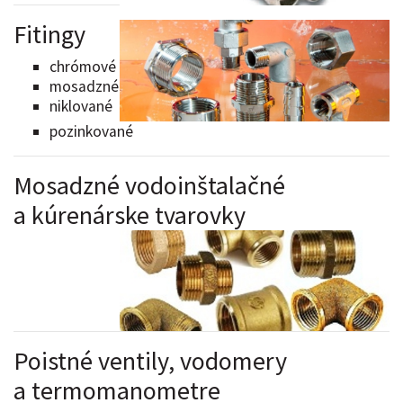
Fitingy
chrómové
mosadzné
niklované
pozinkované
Mosadzné vodoinštalačné
a kúrenárske tvarovky
Poistné ventily, vodomery
a termomanometre