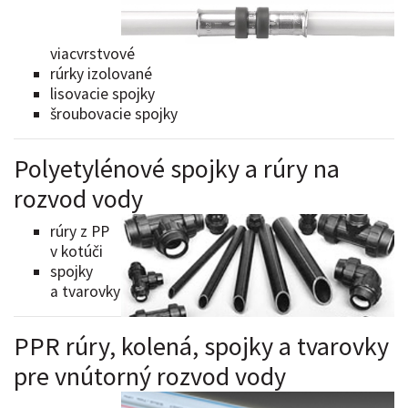
viacvrstvové
rúrky izolované
lisovacie spojky
šroubovacie spojky
Polyetylénové spojky a rúry na
rozvod vody
rúry z PP
v kotúči
spojky
a tvarovky
PPR rúry, kolená, spojky a tvarovky
pre vnútorný rozvod vody