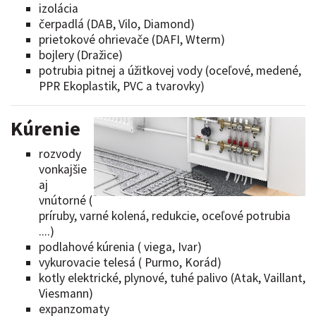
izolácia
čerpadlá (DAB, Vilo, Diamond)
prietokové ohrievače (DAFI, Wterm)
bojlery (Dražice)
potrubia pitnej a úžitkovej vody (oceľové, medené,
PPR Ekoplastik, PVC a tvarovky)
Kúrenie
rozvody
vonkajšie
aj
vnútorné (
príruby, varné kolená, redukcie, oceľové potrubia
....)
podlahové kúrenia ( viega, Ivar)
vykurovacie telesá ( Purmo, Korád)
kotly elektrické, plynové, tuhé palivo (Atak, Vaillant,
Viesmann)
expanzomaty