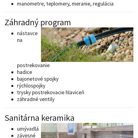
manometre, teplomery, meranie, regulácia
Záhradný program
nástavce
na
postrekovanie
hadice
bajonetové spojky
rýchlospojky
trysky postrekovacie hlaviceň
záhradné ventily
Sanitárna keramika
umývadlá
závesné