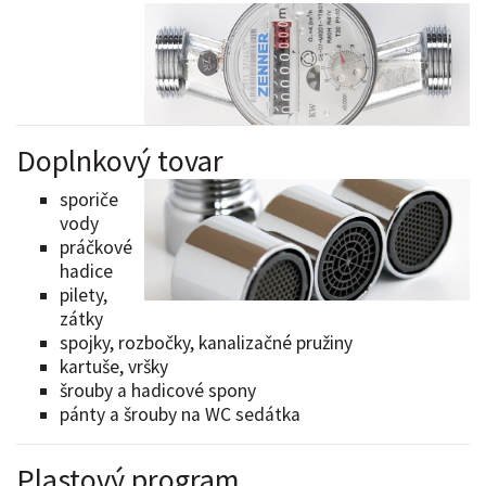
Doplnkový tovar
sporiče
vody
práčkové
hadice
pilety,
zátky
spojky, rozbočky, kanalizačné pružiny
kartuše, vršky
šrouby a hadicové spony
pánty a šrouby na WC sedátka
Plastový program